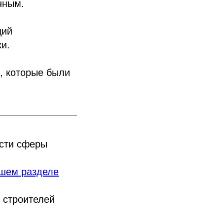
нным.
ций
и.
, которые были
ости сферы
шем разделе
 строителей