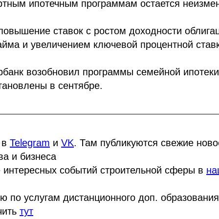
артным ипотечным программам остается неизме
повышение ставок с ростом доходности облига
йма и увеличением ключевой процентной ставк
рбанк возобновил программы семейной ипотеки
тановлены в сентябре.
 в
Telegram
и
VK
. Там публикуются свежие нов
ва и бизнеса
 интересных событий строительной сферы в
на
ю по услугам дистанционного доп. образования
чить
тут