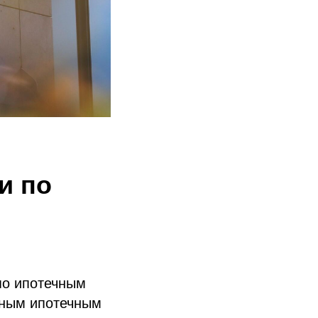
и по
по ипотечным
вным ипотечным