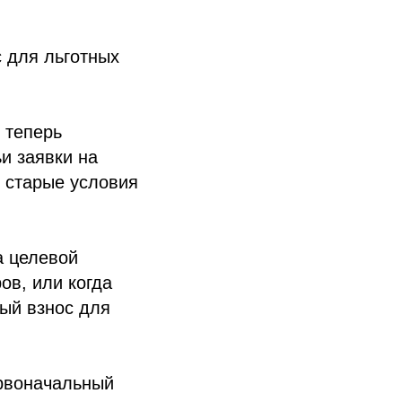
 для льготных
 теперь
ьи заявки на
т старые условия
а целевой
ов, или когда
ый взнос для
ервоначальный