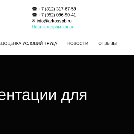
☎ +7 (812) 317-67-59
☎ +7 (952) 096-90-41
✉ info@arkosspb.ru
Наш телеграм-канал
ЕЦОЦЕНКА УСЛОВИЙ ТРУДА
НОВОСТИ
ОТЗЫВЫ
ентации для
O