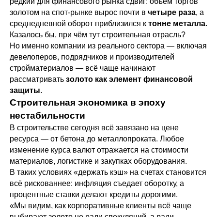
редкий для финансового рынка сдвиг: объём торгов
золотом на спот-рынке вырос почти в
четыре раза
, а
среднедневной оборот приблизился к
тонне металла
.
Казалось бы, при чём тут строительная отрасль?
Но именно компании из реального сектора — включая
девелоперов, подрядчиков и производителей
стройматериалов — всё чаще начинают
рассматривать
золото как элемент финансовой
защиты
.
Строительная экономика в эпоху
нестабильности
В строительстве сегодня всё завязано на цене
ресурса — от бетона до металлопроката. Любое
изменение курса валют отражается на стоимости
материалов, логистике и закупках оборудования.
В таких условиях «держать кэш» на счетах становится
всё рискованнее: инфляция съедает оборотку, а
процентные ставки делают кредиты дорогими.
«Мы видим, как корпоративные клиенты всё чаще
выбирают золото не ради спекуляций, а ради