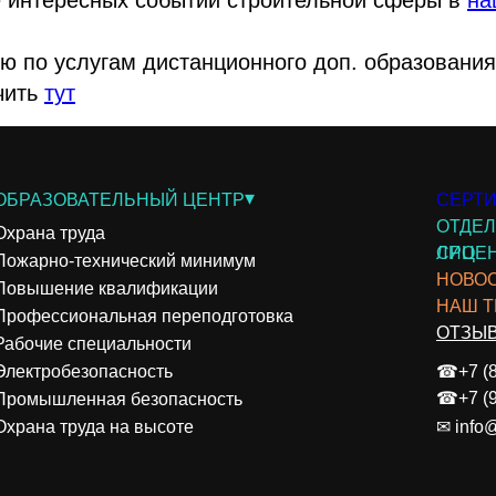
ю по услугам дистанционного доп. образования
чить
тут
▾
ОБРАЗОВАТЕЛЬНЫЙ ЦЕНТР
СЕРТИ
ОТДЕЛ
Охрана труда
СРО
ЛИЦЕ
Пожарно-технический минимум
НОВО
Повышение квалификации
НАШ Т
Профессиональная переподготовка
ОТЗЫ
Рабочие специальности
Электробезопасность
☎+7 (8
☎+7 (9
Промышленная безопасность
Охрана труда на высоте
✉ info