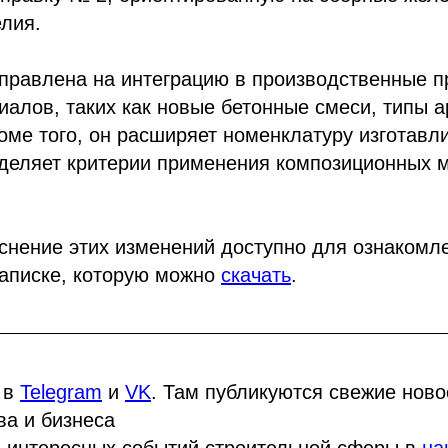
лия.
правлена ​​на интеграцию в производственные 
алов, таких как новые бетонные смеси, типы 
оме того, он расширяет номенклатуру изготав
еделяет критерии применения композиционных 
снение этих изменений доступно для ознакомл
записке, которую можно
скачать
.
 в
Telegram
и
VK
. Там публикуются свежие нов
ва и бизнеса
 интересных событий строительной сферы в
на