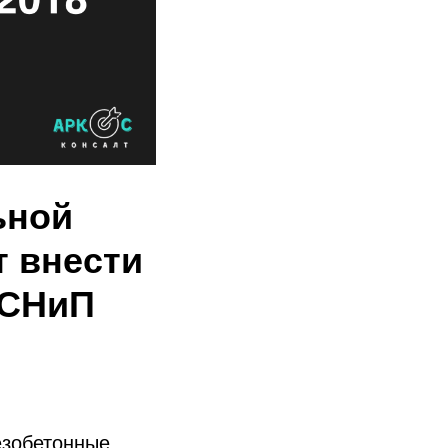
ьной
т внести
«СНиП
езобетонные