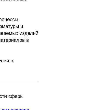
процессы
арматуры и
ливаемых изделий
материалов в
ения в
ости сферы
шем разделе