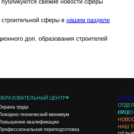
м публикуются свежие новости сферы
 строительной сферы в
нашем разделе
ционного доп. образования строителей
▾
ОБРАЗОВАТЕЛЬНЫЙ ЦЕНТР
СЕРТИ
ОТДЕЛ
Охрана труда
СРО
ЛИЦЕ
Пожарно-технический минимум
НОВО
Повышение квалификации
НАШ Т
Профессиональная переподготовка
ОТЗЫ